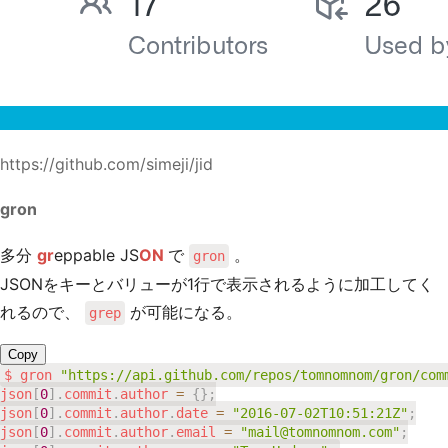
https://github.com/simeji/jid
gron
多分
gr
eppable JS
ON
で
。
gron
JSONをキーとバリューが1行で表示されるように加工してく
れるので、
が可能になる。
grep
Copy
$ gron 
"https://api.github.com/repos/tomnomnom/gron/com
json
[
0
]
.
commit
.
author 
=
{
}
;
json
[
0
]
.
commit
.
author
.
date 
=
"2016-07-02T10:51:21Z"
;
json
[
0
]
.
commit
.
author
.
email 
=
"
mail@tomnomnom.com
"
;