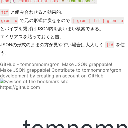
json
[
0
]
.
commit
.
author
.
name 
=
"Tom Hudson"
;
と組み合わせると効果的。
fzf
で元の形式に戻せるので
gron -u
| gron | fzf | gron -u
とパイプを繋げばJSON内をあいまい検索できる。
エイリアスを貼っておくと吉。
JSONの形式のままの方が見やすい場合は大人しく
を使
jid
う。
GitHub - tomnomnom/gron: Make JSON greppable!
Make JSON greppable! Contribute to tomnomnom/gron
development by creating an account on GitHub.
https://github.com